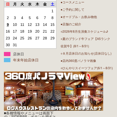
●コースメニュー
日
月
火
水
木
金
土
●ご予約に関して
1
●オードブル・お飲み物他
2
3
4
5
6
7
8
●店舗のご紹介
9
10
11
12
13
14
15
○2026年8月生演奏スケジュール♪
16
17
18
19
20
21
22
23
24
25
26
27
28
29
○夏のブランド牛フェア【A5ランク
30
31
佐賀牛】(8/1～8/31)
○８月店休日のお知らせ(店休日なし)
店休日
年末年始店休日
●店内360度パノラマ画像
○ひんやりスイーツフェア(6/1～8/31)
■各種情報やメニューは画面下
の「SIDEBAR」ボタンを押すと