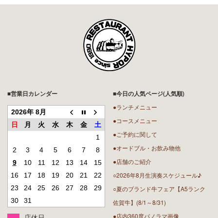
■営業日カレンダー
■今日の人気ページ(人気順)
●ランチメニュー
2026年 8月
●コースメニュー
日
月
火
水
木
金
土
●ご予約に関して
1
●オードブル・お飲み物他
2
3
4
5
6
7
8
●店舗のご紹介
9
10
11
12
13
14
15
○2026年8月生演奏スケジュール♪
16
17
18
19
20
21
22
23
24
25
26
27
28
29
○夏のブランド牛フェア【A5ランク
30
31
佐賀牛】(8/1～8/31)
●店内360度パノラマ画像
店休日