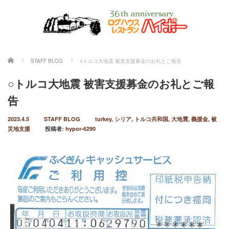
ホーム
STAFF BLOG
○トルコ大地震 被害支援募金のお礼とご報告
○トルコ大地震 被害支援募金のお礼とご報
告
2023.4.5
STAFF BLOG
turkey
,
シリア
,
トルコ共和国
,
大地震
,
義援金
,
被
災地支援
投稿者:
hypor-6290