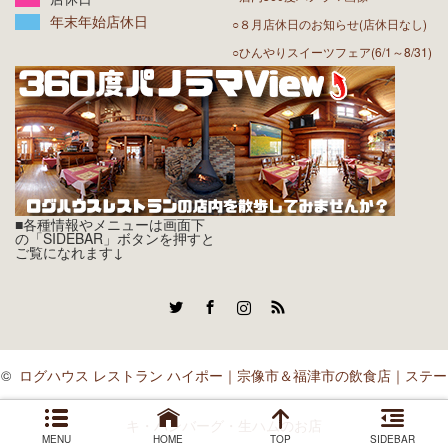
年末年始店休日
○８月店休日のお知らせ(店休日なし)
○ひんやりスイーツフェア(6/1～8/31)
■各種情報やメニューは画面下
の「SIDEBAR」ボタンを押すと
ご覧になれます↓
Twitter
Facebook
Instagram
RSS
©
ログハウス レストラン ハイポー｜宗像市＆福津市の飲食店｜ステー
キ・ハンバーグ・生ハムのお店
MENU
HOME
TOP
SIDEBAR