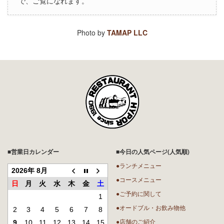
で、ご覧になれます。
Photo by
TAMAP LLC
■営業日カレンダー
■今日の人気ページ(人気順)
●ランチメニュー
2026年 8月
●コースメニュー
日
月
火
水
木
金
土
●ご予約に関して
1
●オードブル・お飲み物他
2
3
4
5
6
7
8
●店舗のご紹介
9
10
11
12
13
14
15