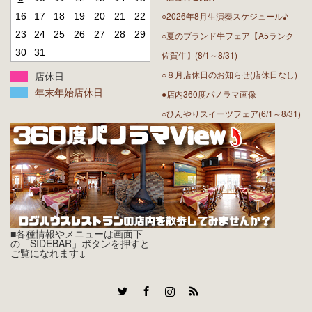
○2026年8月生演奏スケジュール♪
16
17
18
19
20
21
22
23
24
25
26
27
28
29
○夏のブランド牛フェア【A5ランク
30
31
佐賀牛】(8/1～8/31)
○８月店休日のお知らせ(店休日なし)
店休日
年末年始店休日
●店内360度パノラマ画像
○ひんやりスイーツフェア(6/1～8/31)
■各種情報やメニューは画面下
の「SIDEBAR」ボタンを押すと
ご覧になれます↓
Twitter
Facebook
Instagram
RSS