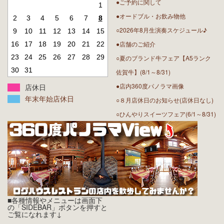
●ご予約に関して
1
●オードブル・お飲み物他
2
3
4
5
6
7
8
○2026年8月生演奏スケジュール♪
9
10
11
12
13
14
15
●店舗のご紹介
16
17
18
19
20
21
22
23
24
25
26
27
28
29
○夏のブランド牛フェア【A5ランク
30
31
佐賀牛】(8/1～8/31)
●店内360度パノラマ画像
店休日
年末年始店休日
○８月店休日のお知らせ(店休日なし)
○ひんやりスイーツフェア(6/1～8/31)
■各種情報やメニューは画面下
の「SIDEBAR」ボタンを押すと
ご覧になれます↓