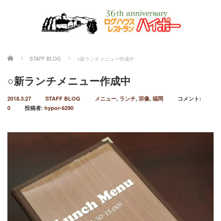
ホーム
STAFF BLOG
○新ランチメニュー作成中
○新ランチメニュー作成中
2018.3.27
STAFF BLOG
メニュー
,
ランチ
,
宗像
,
福岡
コメント:
0
投稿者:
hypor-6290