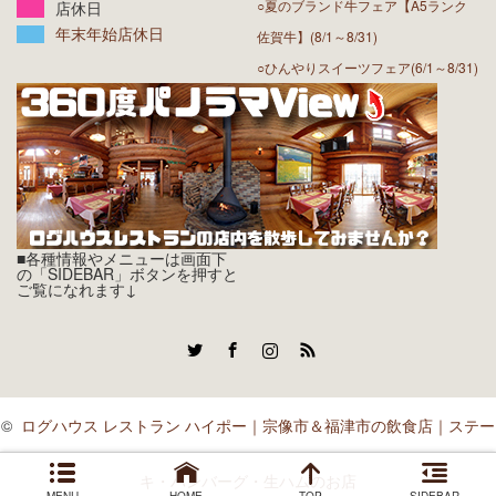
○夏のブランド牛フェア【A5ランク
店休日
年末年始店休日
佐賀牛】(8/1～8/31)
○ひんやりスイーツフェア(6/1～8/31)
■各種情報やメニューは画面下
の「SIDEBAR」ボタンを押すと
ご覧になれます↓
Twitter
Facebook
Instagram
RSS
©
ログハウス レストラン ハイポー｜宗像市＆福津市の飲食店｜ステー
キ・ハンバーグ・生ハムのお店