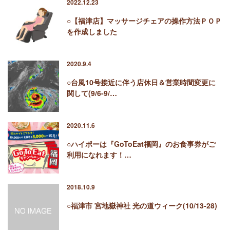
2022.12.23
○【福津店】マッサージチェアの操作方法ＰＯＰ
を作成しました
2020.9.4
○台風10号接近に伴う店休日＆営業時間変更に
関して(9/6-9/…
2020.11.6
○ハイポーは『GoToEat福岡』のお食事券がご
利用になれます！…
2018.10.9
○福津市 宮地嶽神社 光の道ウィーク(10/13-28)