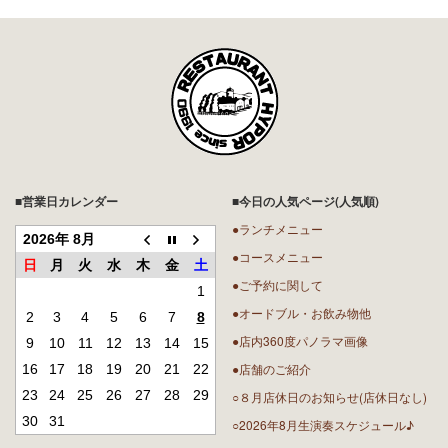
■営業日カレンダー
■今日の人気ページ(人気順)
●ランチメニュー
2026年 8月
●コースメニュー
日
月
火
水
木
金
土
●ご予約に関して
1
●オードブル・お飲み物他
2
3
4
5
6
7
8
●店内360度パノラマ画像
9
10
11
12
13
14
15
●店舗のご紹介
16
17
18
19
20
21
22
23
24
25
26
27
28
29
○８月店休日のお知らせ(店休日なし)
30
31
○2026年8月生演奏スケジュール♪