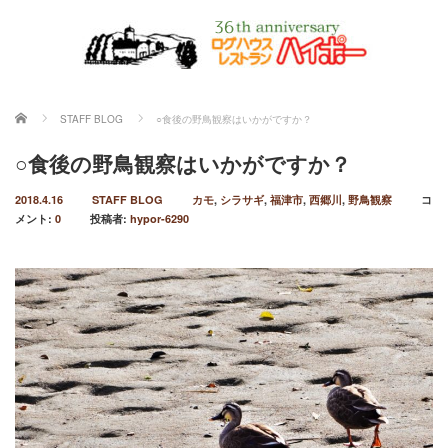
ホーム
STAFF BLOG
○食後の野鳥観察はいかがですか？
○食後の野鳥観察はいかがですか？
2018.4.16
STAFF BLOG
カモ
,
シラサギ
,
福津市
,
西郷川
,
野鳥観察
コ
メント:
0
投稿者:
hypor-6290