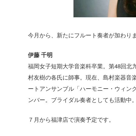
今月から、新たにフルート奏者が加わり
伊藤 千明
福岡女子短期大学音楽科卒業。第48回北
村友樹の各氏に師事。現在、島村楽器音
ートアンサンブル「ハーモニー・ウィン
ンバー。ブライダル奏者としても活動中
７月から福津店で演奏予定です。