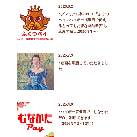
2026.8.2
○プレミアム率20％！「ふくつ
ペイ」ハイポー福津店で使え
るとってもお得な商品券(申し
込み開始日:2026/9/1～)
2026.7.3
○絵画を寄贈していただきまし
た
2026.4.9
○ハイポー宗像店で「むなかた
PAY」利用できます！
（2026/6/12～12/11)