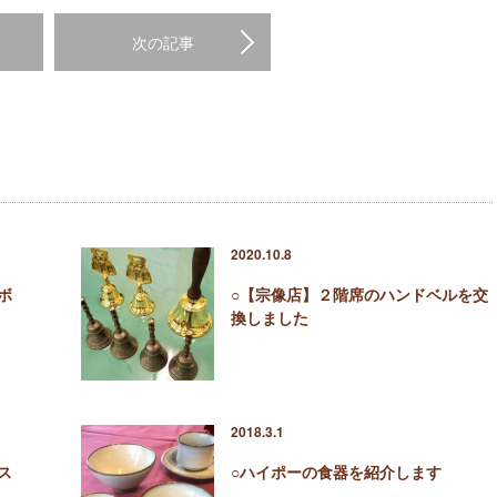
次の記事
2020.10.8
ボ
○【宗像店】２階席のハンドベルを交
換しました
2018.3.1
ス
○ハイポーの食器を紹介します