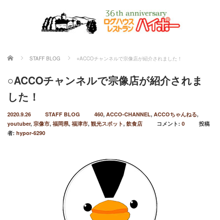
ホーム
STAFF BLOG
○ACCOチャンネルで宗像店が紹介されました！
○ACCOチャンネルで宗像店が紹介されま
した！
2020.9.26
STAFF BLOG
460
,
ACCO-CHANNEL
,
ACCOちゃんねる
,
youtuber
,
宗像市
,
福岡県
,
福津市
,
観光スポット
,
飲食店
コメント:
0
投稿
者:
hypor-6290