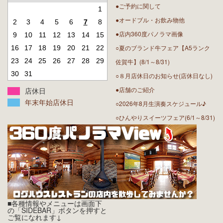
●ご予約に関して
1
●オードブル・お飲み物他
2
3
4
5
6
7
8
●店内360度パノラマ画像
9
10
11
12
13
14
15
○夏のブランド牛フェア【A5ランク
16
17
18
19
20
21
22
23
24
25
26
27
28
29
佐賀牛】(8/1～8/31)
30
31
○８月店休日のお知らせ(店休日なし)
●店舗のご紹介
店休日
年末年始店休日
○2026年8月生演奏スケジュール♪
○ひんやりスイーツフェア(6/1～8/31)
■各種情報やメニューは画面下
の「SIDEBAR」ボタンを押すと
ご覧になれます↓