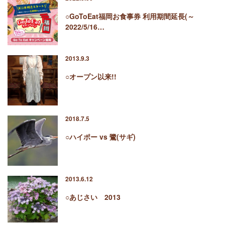
○GoToEat福岡お食事券 利用期間延長(～
2022/5/16…
2013.9.3
○オープン以来!!
2018.7.5
○ハイポー vs 鷺(サギ)
2013.6.12
○あじさい 2013