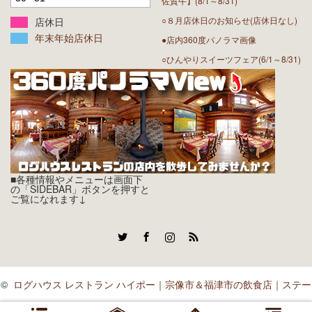
佐賀牛】(8/1～8/31)
○８月店休日のお知らせ(店休日なし)
店休日
年末年始店休日
●店内360度パノラマ画像
○ひんやりスイーツフェア(6/1～8/31)
■各種情報やメニューは画面下
の「SIDEBAR」ボタンを押すと
ご覧になれます↓
Twitter
Facebook
Instagram
RSS
©
ログハウス レストラン ハイポー｜宗像市＆福津市の飲食店｜ステー