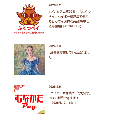
2026.8.2
○プレミアム率20％！「ふくつ
ペイ」ハイポー福津店で使え
るとってもお得な商品券(申し
込み開始日:2026/9/1～)
2026.7.3
○絵画を寄贈していただきまし
た
2026.4.9
○ハイポー宗像店で「むなかた
PAY」利用できます！
（2026/6/12～12/11)