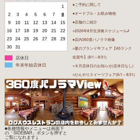
●ご予約に関して
1
●オードブル・お飲み物他
2
3
4
5
6
7
8
●店舗のご紹介
9
10
11
12
13
14
15
○2026年8月生演奏スケジュール♪
16
17
18
19
20
21
22
23
24
25
26
27
28
29
●店内360度パノラマ画像
30
31
○夏のブランド牛フェア【A5ランク
佐賀牛】(8/1～8/31)
店休日
年末年始店休日
○８月店休日のお知らせ(店休日なし)
○ひんやりスイーツフェア(6/1～8/31)
■各種情報やメニューは画面下
の「SIDEBAR」ボタンを押すと
ご覧になれます↓