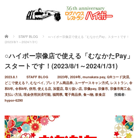
ホーム
STAFF BLOG
○ハイポー宗像店で使える「むなかたPay」スタートです！
(2023/8/1～2024/1/31)
○ハイポー宗像店で使える「むなかたPay」
スタートです！(2023/8/1～2024/1/31)
2023.8.1
STAFF BLOG
2023年
,
2024年
,
munakata pay
,
QRコード決済
,
どこで使える？
,
むなペイ
,
プレミアム商品券
,
ユーザースキャン方式
,
レストラン
,
令
和5年
,
令和6年
,
併用
,
使える店
,
加盟店
,
取り扱い店
,
宗像pay
,
宗像市
,
宗像市商工会
,
支払い方法
,
現金併用決済可能
,
福岡県
,
電子商品券
,
食べ物
,
飲食店
投稿者:
hypor-6290