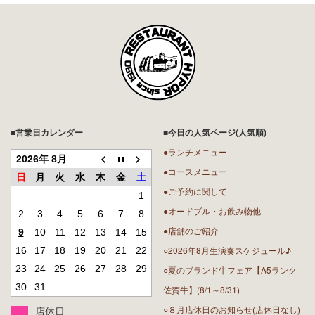
■営業日カレンダー
■今日の人気ページ(人気順)
●ランチメニュー
2026年 8月
●コースメニュー
日
月
火
水
木
金
土
●ご予約に関して
1
●オードブル・お飲み物他
2
3
4
5
6
7
8
●店舗のご紹介
9
10
11
12
13
14
15
○2026年8月生演奏スケジュール♪
16
17
18
19
20
21
22
23
24
25
26
27
28
29
○夏のブランド牛フェア【A5ランク
30
31
佐賀牛】(8/1～8/31)
○８月店休日のお知らせ(店休日なし)
店休日