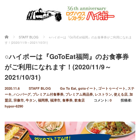
ホーム
STAFF BLOG
○ハイポーは『GoToEat福岡』のお食事券がご利用になれま
す！(2020/11/9～2021/10/31)
○ハイポーは『GoToEat福岡』のお食事券
がご利用になれます！(2020/11/9～
2021/10/31)
2020.11.6
STAFF BLOG
Go To Eat
,
gotoイート
,
ゴートゥーイート
,
ステ
ーキ
,
ハンバーグ
,
プレミアム付食事券
,
プレミアム商品券
,
レストラン
,
使える店
,
加
盟店
,
宗像市
,
牛タン
,
福岡県
,
福津市
,
食事券
,
飲食店
コメント:
0
投稿者:
hypor-6290