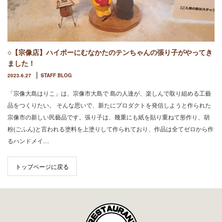
○【宗像店】ハイポーにむなかたのテンちゃんの張り子がやってき
ました！
2023.6.27
STAFF BLOG
「宗像大島はりこ」は、宗像市大島で 島の人達が、楽しんで取り組める工藝
品をつくりたい。 そんな思いで、新たにプロダクトを発信しようと作られた
宗像市の新しい民藝品です。張り子は、幾重にも紙を貼り重ねて形作り、胡
粉(ごふん)と言われる塗料を上塗りして作られており、作品は全てゼロから作
るハンドメイ…
トップページに戻る