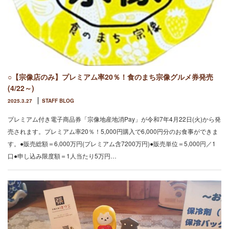
○【宗像店のみ】プレミアム率20％！食のまち宗像グルメ券発売
(4/22～)
2025.3.27
STAFF BLOG
プレミアム付き電子商品券「宗像地産地消Pay」が令和7年4月22日(火)から発
売されます。プレミアム率20％！5,000円購入で6,000円分のお食事ができま
す。●販売総額＝6,000万円(プレミアム含7200万円)●販売単位＝5,000円／1
口●申し込み限度額＝1人当たり5万円…