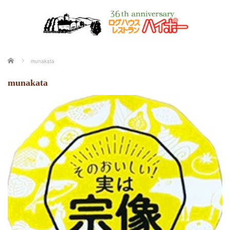
ホーム
munakata
munakata