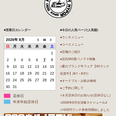
■営業日カレンダー
■今日の人気ページ(人気順)
●ランチメニュー
2026年 8月
●コースメニュー
日
月
火
水
木
金
土
●店舗のご紹介
1
●店内360度パノラマ画像
2
3
4
5
6
7
8
○夏のブランド牛フェア【A5ランク
9
10
11
12
13
14
15
佐賀牛】(8/1～8/31)
16
17
18
19
20
21
22
23
24
25
26
27
28
29
●オードブル・お飲み物他
30
31
●ご予約に関して
○８月店休日のお知らせ(店休日なし)
店休日
年末年始店休日
○2026年8月生演奏スケジュール♪
○1000円ランチ券発売開始しました