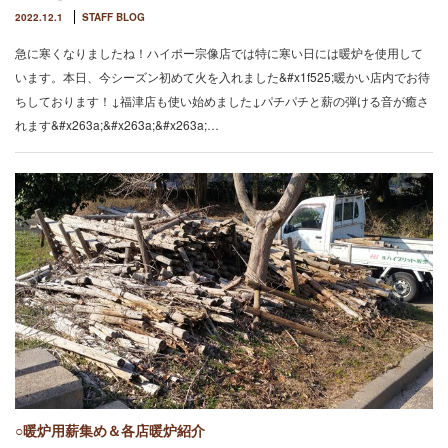
2022.12.1
STAFF BLOG
急に寒くなりましたね！ハイポー宗像店では特に寒い日には暖炉を使用して
います。本日、今シーズン初めて火を入れました&#x1f525;暖かい店内でお待
ちしております！↓福津店も使い始めました↓パチパチと薪の弾ける音が癒さ
れます&#x263a;&#x263a;&#x263a;…
○暖炉用薪集め＆各店暖炉紹介