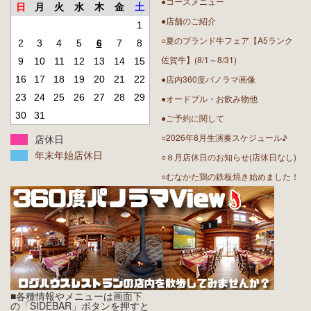
●コースメニュー
日
月
火
水
木
金
土
●店舗のご紹介
1
○夏のブランド牛フェア【A5ランク
2
3
4
5
6
7
8
佐賀牛】(8/1～8/31)
9
10
11
12
13
14
15
●店内360度パノラマ画像
16
17
18
19
20
21
22
23
24
25
26
27
28
29
●オードブル・お飲み物他
30
31
●ご予約に関して
○2026年8月生演奏スケジュール♪
店休日
年末年始店休日
○８月店休日のお知らせ(店休日なし)
○むなかた鶏の鉄板焼き始めました！
■各種情報やメニューは画面下
の「SIDEBAR」ボタンを押すと