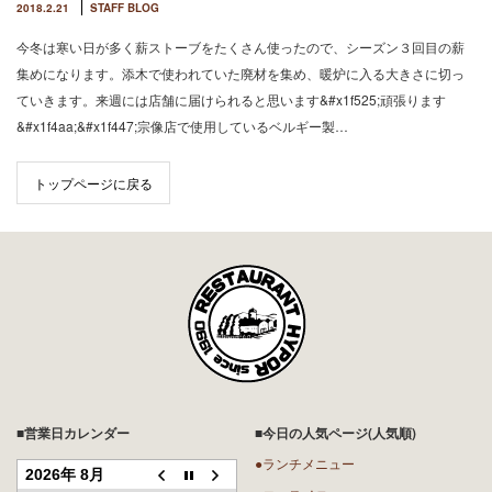
2018.2.21
STAFF BLOG
今冬は寒い日が多く薪ストーブをたくさん使ったので、シーズン３回目の薪
集めになります。添木で使われていた廃材を集め、暖炉に入る大きさに切っ
ていきます。来週には店舗に届けられると思います&#x1f525;頑張ります
&#x1f4aa;&#x1f447;宗像店で使用しているベルギー製…
トップページに戻る
■営業日カレンダー
■今日の人気ページ(人気順)
●ランチメニュー
2026年 8月