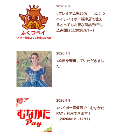
2026.8.2
○プレミアム率20％！「ふくつ
ペイ」ハイポー福津店で使え
るとってもお得な商品券(申し
込み開始日:2026/9/1～)
2026.7.3
○絵画を寄贈していただきまし
た
2026.4.9
○ハイポー宗像店で「むなかた
PAY」利用できます！
（2026/6/12～12/11)