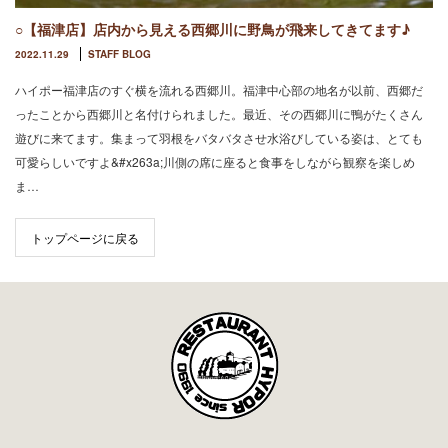
○【福津店】店内から見える西郷川に野鳥が飛来してきてます♪
2022.11.29
STAFF BLOG
ハイポー福津店のすぐ横を流れる西郷川。福津中心部の地名が以前、西郷だ
ったことから西郷川と名付けられました。最近、その西郷川に鴨がたくさん
遊びに来てます。集まって羽根をバタバタさせ水浴びしている姿は、とても
可愛らしいですよ&#x263a;川側の席に座ると食事をしながら観察を楽しめ
ま…
トップページに戻る