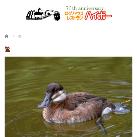
ホーム
鷺
鷺