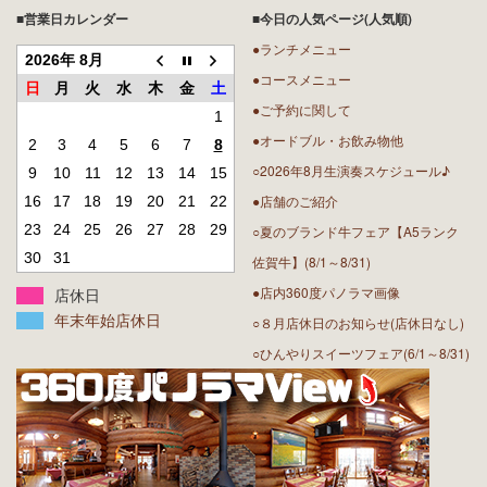
■営業日カレンダー
■今日の人気ページ(人気順)
●ランチメニュー
2026年 8月
●コースメニュー
日
月
火
水
木
金
土
●ご予約に関して
1
●オードブル・お飲み物他
2
3
4
5
6
7
8
○2026年8月生演奏スケジュール♪
9
10
11
12
13
14
15
●店舗のご紹介
16
17
18
19
20
21
22
23
24
25
26
27
28
29
○夏のブランド牛フェア【A5ランク
30
31
佐賀牛】(8/1～8/31)
●店内360度パノラマ画像
店休日
年末年始店休日
○８月店休日のお知らせ(店休日なし)
○ひんやりスイーツフェア(6/1～8/31)