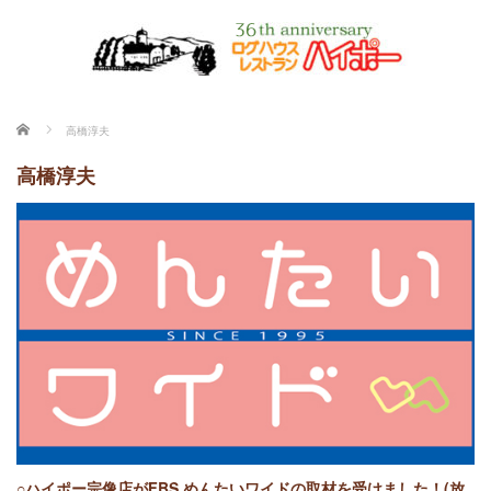
ホーム
高橋淳夫
高橋淳夫
○ハイポー宗像店がFBS めんたいワイドの取材を受けました！(放