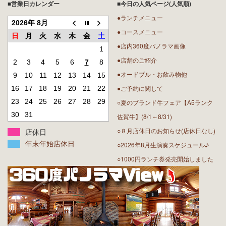
■営業日カレンダー
■今日の人気ページ(人気順)
●ランチメニュー
2026年 8月
●コースメニュー
日
月
火
水
木
金
土
●店内360度パノラマ画像
1
●店舗のご紹介
2
3
4
5
6
7
8
●オードブル・お飲み物他
9
10
11
12
13
14
15
●ご予約に関して
16
17
18
19
20
21
22
23
24
25
26
27
28
29
○夏のブランド牛フェア【A5ランク
30
31
佐賀牛】(8/1～8/31)
○８月店休日のお知らせ(店休日なし)
店休日
年末年始店休日
○2026年8月生演奏スケジュール♪
○1000円ランチ券発売開始しました