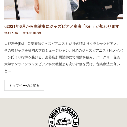
○2021年6月から生演奏にジャズピアノ奏者「Kei」が加わります
2021.5.20
STAFF BLOG
大野恵子(Kei）音楽療法ジャズピアニスト 幼少の頃よりクラシックピアノ、
その後ジャズを福岡のプロミュージシャン、N.Y.のジャズピアニストH.メイバ
ーン氏より指導を受ける。楽器店所属講師にて研鑽を積み、バークリー音楽
大学オンラインジャズピアノ科の教授より高い評価を受け、音楽療法に良い
と…
トップページに戻る