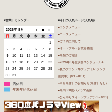
■営業日カレンダー
■今日の人気ページ(人気順)
●ランチメニュー
2026年 8月
●コースメニュー
日
月
火
水
木
金
土
●ご予約に関して
1
●オードブル・お飲み物他
2
3
4
5
6
7
8
●店舗のご紹介
9
10
11
12
13
14
15
○2026年8月生演奏スケジュール♪
16
17
18
19
20
21
22
23
24
25
26
27
28
29
○夏のブランド牛フェア【A5ランク
30
31
佐賀牛】(8/1～8/31)
○８月店休日のお知らせ(店休日なし)
店休日
年末年始店休日
●店内360度パノラマ画像
○ひんやりスイーツフェア(6/1～8/31)