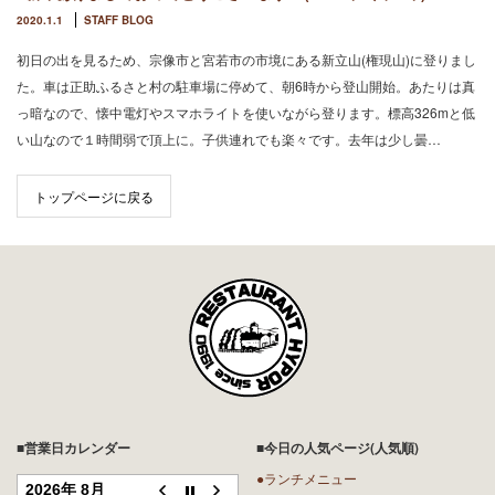
2020.1.1
STAFF BLOG
初日の出を見るため、宗像市と宮若市の市境にある新立山(権現山)に登りまし
た。車は正助ふるさと村の駐車場に停めて、朝6時から登山開始。あたりは真
っ暗なので、懐中電灯やスマホライトを使いながら登ります。標高326mと低
い山なので１時間弱で頂上に。子供連れでも楽々です。去年は少し曇…
トップページに戻る
■営業日カレンダー
■今日の人気ページ(人気順)
●ランチメニュー
2026年 8月