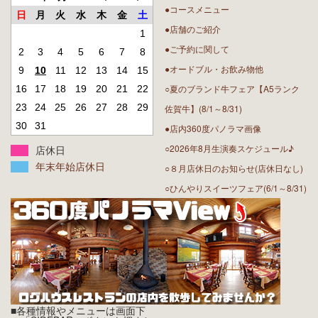
●コースメニュー
日
月
火
水
木
金
土
●店舗のご紹介
1
●ご予約に関して
2
3
4
5
6
7
8
●オードブル・お飲み物他
9
10
11
12
13
14
15
○夏のブランド牛フェア【A5ランク
16
17
18
19
20
21
22
23
24
25
26
27
28
29
佐賀牛】(8/1～8/31)
30
31
●店内360度パノラマ画像
○2026年8月生演奏スケジュール♪
店休日
年末年始店休日
○８月店休日のお知らせ(店休日なし)
○ひんやりスイーツフェア(6/1～8/31)
■各種情報やメニューは画面下