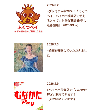
2026.8.2
○プレミアム率20％！「ふくつ
ペイ」ハイポー福津店で使え
るとってもお得な商品券(申し
込み開始日:2026/9/1～)
2026.7.3
○絵画を寄贈していただきまし
た
2026.4.9
○ハイポー宗像店で「むなかた
PAY」利用できます！
（2026/6/12～12/11)