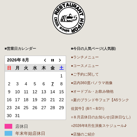
■営業日カレンダー
■今日の人気ページ(人気順)
●ランチメニュー
2026年 8月
●コースメニュー
日
月
火
水
木
金
土
●ご予約に関して
1
●店内360度パノラマ画像
2
3
4
5
6
7
8
●オードブル・お飲み物他
9
10
11
12
13
14
15
○夏のブランド牛フェア【A5ランク
16
17
18
19
20
21
22
23
24
25
26
27
28
29
佐賀牛】(8/1～8/31)
30
31
○８月店休日のお知らせ(店休日なし)
○2026年8月生演奏スケジュール♪
店休日
年末年始店休日
●店舗のご紹介