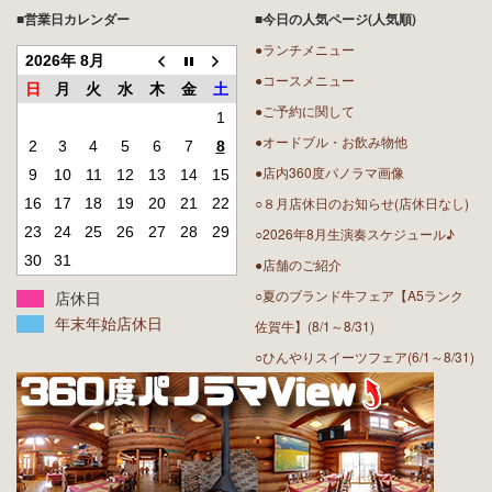
■営業日カレンダー
■今日の人気ページ(人気順)
●ランチメニュー
2026年 8月
●コースメニュー
日
月
火
水
木
金
土
●ご予約に関して
1
●オードブル・お飲み物他
2
3
4
5
6
7
8
●店内360度パノラマ画像
9
10
11
12
13
14
15
○８月店休日のお知らせ(店休日なし)
16
17
18
19
20
21
22
23
24
25
26
27
28
29
○2026年8月生演奏スケジュール♪
30
31
●店舗のご紹介
○夏のブランド牛フェア【A5ランク
店休日
年末年始店休日
佐賀牛】(8/1～8/31)
○ひんやりスイーツフェア(6/1～8/31)