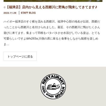
○【福津店】店内から見える西郷川に野鳥が飛来してきてます♪
2022.11.29
STAFF BLOG
ハイポー福津店のすぐ横を流れる西郷川。福津中心部の地名が以前、西郷だ
ったことから西郷川と名付けられました。最近、その西郷川に鴨がたくさん
遊びに来てます。集まって羽根をバタバタさせ水浴びしている姿は、とても
可愛らしいですよ&#x263a;川側の席に座ると食事をしながら観察を楽しめ
ま…
トップページに戻る