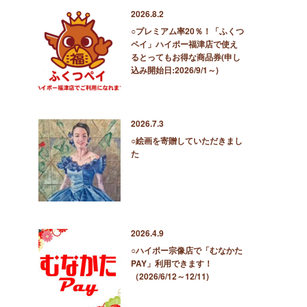
2026.8.2
○プレミアム率20％！「ふくつ
ペイ」ハイポー福津店で使え
るとってもお得な商品券(申し
込み開始日:2026/9/1～)
2026.7.3
○絵画を寄贈していただきまし
た
2026.4.9
○ハイポー宗像店で「むなかた
PAY」利用できます！
（2026/6/12～12/11)