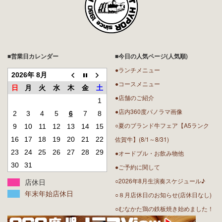
■営業日カレンダー
■今日の人気ページ(人気順)
●ランチメニュー
2026年 8月
●コースメニュー
日
月
火
水
木
金
土
●店舗のご紹介
1
●店内360度パノラマ画像
2
3
4
5
6
7
8
○夏のブランド牛フェア【A5ランク
9
10
11
12
13
14
15
佐賀牛】(8/1～8/31)
16
17
18
19
20
21
22
23
24
25
26
27
28
29
●オードブル・お飲み物他
30
31
●ご予約に関して
○2026年8月生演奏スケジュール♪
店休日
年末年始店休日
○８月店休日のお知らせ(店休日なし)
○むなかた鶏の鉄板焼き始めました！