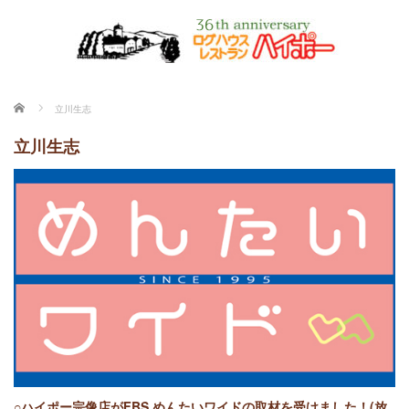
ホーム
立川生志
立川生志
○ハイポー宗像店がFBS めんたいワイドの取材を受けました！(放