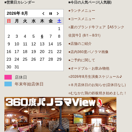
■営業日カレンダー
■今日の人気ページ(人気順)
●ランチメニュー
2026年 8月
●コースメニュー
日
月
火
水
木
金
土
○夏のブランド牛フェア【A5ランク
1
佐賀牛】(8/1～8/31)
2
3
4
5
6
7
8
●店舗のご紹介
9
10
11
12
13
14
15
●店内360度パノラマ画像
16
17
18
19
20
21
22
23
24
25
26
27
28
29
●ご予約に関して
30
31
●オードブル・お飲み物他
○2026年8月生演奏スケジュール♪
店休日
年末年始店休日
○８月店休日のお知らせ(店休日なし)
○むなかた鶏の鉄板焼き始めました！