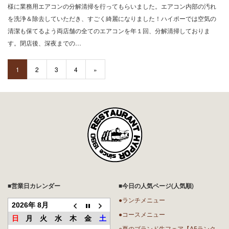
様に業務用エアコンの分解清掃を行ってもらいました。エアコン内部の汚れ
を洗浄＆除去していただき、すごく綺麗になりました！ハイポーでは空気の
清潔も保てるよう両店舗の全てのエアコンを年１回、分解清掃しておりま
す。閉店後、深夜までの…
1
2
3
4
»
■営業日カレンダー
■今日の人気ページ(人気順)
●ランチメニュー
2026年 8月
●コースメニュー
日
月
火
水
木
金
土
○夏のブランド牛フェア【A5ランク