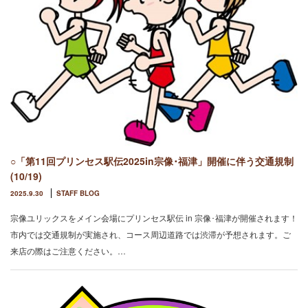
○「第11回プリンセス駅伝2025in宗像･福津」開催に伴う交通規制
(10/19)
2025.9.30
STAFF BLOG
宗像ユリックスをメイン会場にプリンセス駅伝 in 宗像･福津が開催されます！
市内では交通規制が実施され、コース周辺道路では渋滞が予想されます。ご
来店の際はご注意ください。…