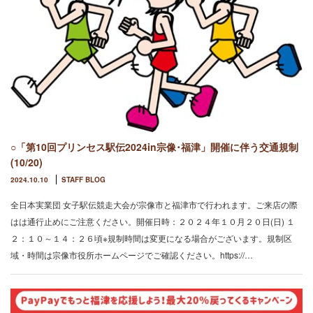
○「第10回プリンセス駅伝2024in宗像･福津」開催に伴う交通規制
(10/20)
2024.10.10
STAFF BLOG
全日本実業団 女子駅伝競走大会が宗像市と福津市で行われます。ご来店の際
はは通行止めにご注意ください。開催日時：２０２４年１０月２０日(日) １
２：１０～１４：２６頃※規制時間は変更になる場合がございます。規制区
域・時間は宗像市役所ホームページでご確認ください。https://…