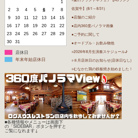
1
佐賀牛】(8/1～8/31)
2
3
4
5
6
7
8
●店舗のご紹介
9
10
11
12
13
14
15
●店内360度パノラマ画像
16
17
18
19
20
21
22
23
24
25
26
27
28
29
●ご予約に関して
30
31
●オードブル・お飲み物他
○2026年8月生演奏スケジュール♪
店休日
年末年始店休日
○８月店休日のお知らせ(店休日なし)
○むなかた鶏の鉄板焼き始めました！
■各種情報やメニューは画面下
の「SIDEBAR」ボタンを押すと
ご覧になれます↓