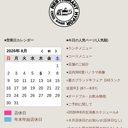
■営業日カレンダー
■今日の人気ページ(人気順)
●ランチメニュー
2026年 8月
●コースメニュー
日
月
火
水
木
金
土
●店舗のご紹介
1
●店内360度パノラマ画像
2
3
4
5
6
7
8
○夏のブランド牛フェア【A5ランク
9
10
11
12
13
14
15
佐賀牛】(8/1～8/31)
16
17
18
19
20
21
22
23
24
25
26
27
28
29
●オードブル・お飲み物他
30
31
●ご予約に関して
○2026年8月生演奏スケジュール♪
店休日
年末年始店休日
○８月店休日のお知らせ(店休日なし)
○むなかた鶏の鉄板焼き始めました！