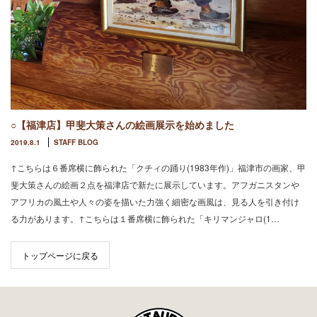
○【福津店】甲斐大策さんの絵画展示を始めました
2019.8.1
STAFF BLOG
↑こちらは６番席横に飾られた「クチィの踊り(1983年作)」福津市の画家、甲
斐大策さんの絵画２点を福津店で新たに展示しています。アフガニスタンや
アフリカの風土や人々の姿を描いた力強く細密な画風は、見る人を引き付け
る力があります。↑こちらは１番席横に飾られた「キリマンジャロ(1…
トップページに戻る