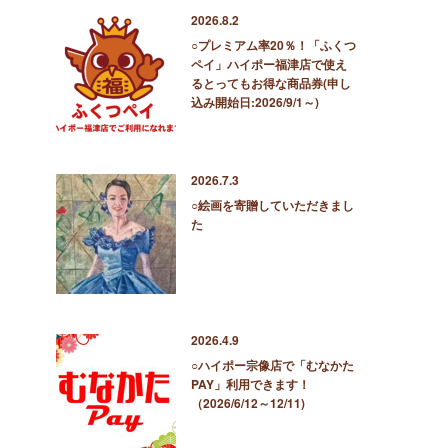
2026.8.2
○プレミアム率20％！「ふくつ
ペイ」ハイポー福津店で使え
るとってもお得な商品券(申し
込み開始日:2026/9/1～)
2026.7.3
○絵画を寄贈していただきまし
た
2026.4.9
○ハイポー宗像店で「むなかた
PAY」利用できます！
（2026/6/12～12/11)