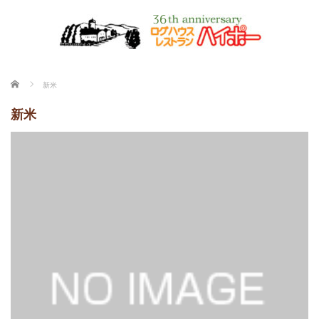
ホーム
新米
新米