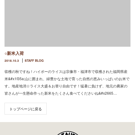
○新米入荷
2018.10.3
STAFF BLOG
収穫の秋ですね！ハイポーのライスは宗像市・福津市で収穫された福岡県産
米&#x1f35a;山に囲まれ、緑豊かな土地で育った自然の恵みいっぱいのお米で
す。地産地消☆ライス大盛＆お替り自由です！猛暑に負けず、地元の農家の
皆さんが一生懸命作った新米をたくさん食べてくださいね&#x2665…
トップページに戻る