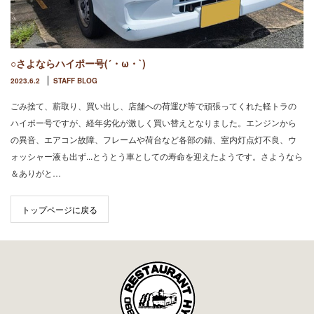
○さよならハイポー号(´・ω・`)
2023.6.2
STAFF BLOG
ごみ捨て、薪取り、買い出し、店舗への荷運び等で頑張ってくれた軽トラの
ハイポー号ですが、経年劣化が激しく買い替えとなりました。エンジンから
の異音、エアコン故障、フレームや荷台など各部の錆、室内灯点灯不良、ウ
ォッシャー液も出ず...とうとう車としての寿命を迎えたようです。さようなら
＆ありがと…
トップページに戻る