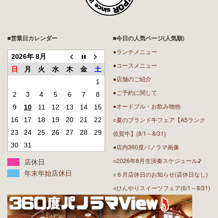
■営業日カレンダー
■今日の人気ページ(人気順)
●ランチメニュー
2026年 8月
●コースメニュー
日
月
火
水
木
金
土
●店舗のご紹介
1
●ご予約に関して
2
3
4
5
6
7
8
●オードブル・お飲み物他
9
10
11
12
13
14
15
○夏のブランド牛フェア【A5ランク
16
17
18
19
20
21
22
23
24
25
26
27
28
29
佐賀牛】(8/1～8/31)
30
31
●店内360度パノラマ画像
○2026年8月生演奏スケジュール♪
店休日
年末年始店休日
○８月店休日のお知らせ(店休日なし)
○ひんやりスイーツフェア(6/1～8/31)