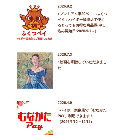
2026.8.2
○プレミアム率20％！「ふくつ
ペイ」ハイポー福津店で使え
るとってもお得な商品券(申し
込み開始日:2026/9/1～)
2026.7.3
○絵画を寄贈していただきまし
た
2026.4.9
○ハイポー宗像店で「むなかた
PAY」利用できます！
（2026/6/12～12/11)