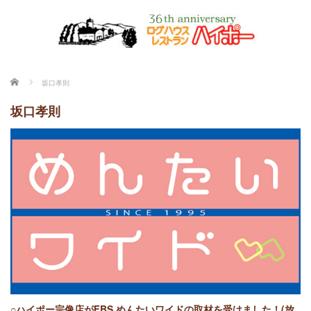
ホーム
坂口孝則
坂口孝則
○ハイポー宗像店がFBS めんたいワイドの取材を受けました！(放