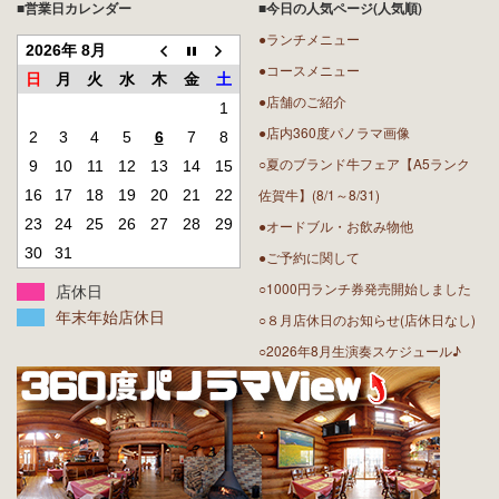
■営業日カレンダー
■今日の人気ページ(人気順)
●ランチメニュー
2026年 8月
●コースメニュー
日
月
火
水
木
金
土
●店舗のご紹介
1
●店内360度パノラマ画像
2
3
4
5
6
7
8
○夏のブランド牛フェア【A5ランク
9
10
11
12
13
14
15
佐賀牛】(8/1～8/31)
16
17
18
19
20
21
22
23
24
25
26
27
28
29
●オードブル・お飲み物他
30
31
●ご予約に関して
○1000円ランチ券発売開始しました
店休日
年末年始店休日
○８月店休日のお知らせ(店休日なし)
○2026年8月生演奏スケジュール♪