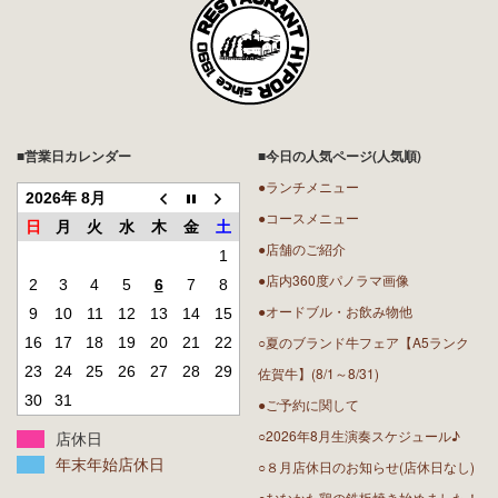
■営業日カレンダー
■今日の人気ページ(人気順)
●ランチメニュー
2026年 8月
●コースメニュー
日
月
火
水
木
金
土
●店舗のご紹介
1
●店内360度パノラマ画像
2
3
4
5
6
7
8
●オードブル・お飲み物他
9
10
11
12
13
14
15
○夏のブランド牛フェア【A5ランク
16
17
18
19
20
21
22
23
24
25
26
27
28
29
佐賀牛】(8/1～8/31)
30
31
●ご予約に関して
○2026年8月生演奏スケジュール♪
店休日
年末年始店休日
○８月店休日のお知らせ(店休日なし)
○むなかた鶏の鉄板焼き始めました！