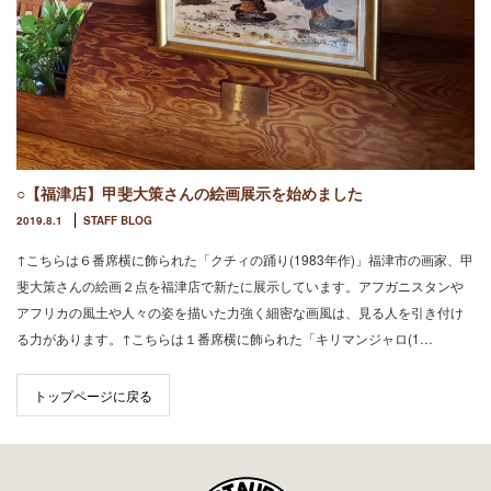
○【福津店】甲斐大策さんの絵画展示を始めました
2019.8.1
STAFF BLOG
↑こちらは６番席横に飾られた「クチィの踊り(1983年作)」福津市の画家、甲
斐大策さんの絵画２点を福津店で新たに展示しています。アフガニスタンや
アフリカの風土や人々の姿を描いた力強く細密な画風は、見る人を引き付け
る力があります。↑こちらは１番席横に飾られた「キリマンジャロ(1…
トップページに戻る