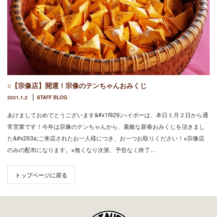
○【宗像店】開運！宗像のテンちゃんおみくじ
2021.1.2
STAFF BLOG
あけましておめでとうございます&#x1f929;ハイポーは、本日１月２日から通
常営業です！今年は宗像のテンちゃんから、素敵な新春おみくじを頂きまし
た&#x263a;ご来店されたお一人様につき、お一つお取りください！※宗像店
のみの配布になります。※無くなり次第、予告なく終了…
トップページに戻る