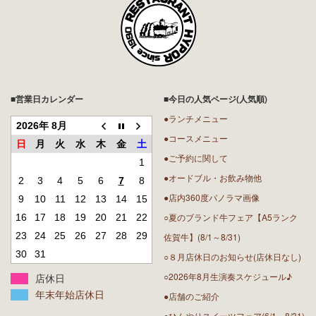
■営業日カレンダー
■今日の人気ページ(人気順)
●ランチメニュー
2026年 8月
●コースメニュー
日
月
火
水
木
金
土
●ご予約に関して
1
●オードブル・お飲み物他
2
3
4
5
6
7
8
●店内360度パノラマ画像
9
10
11
12
13
14
15
○夏のブランド牛フェア【A5ランク
16
17
18
19
20
21
22
23
24
25
26
27
28
29
佐賀牛】(8/1～8/31)
30
31
○８月店休日のお知らせ(店休日なし)
○2026年8月生演奏スケジュール♪
店休日
年末年始店休日
●店舗のご紹介
○ひんやりスイーツフェア(6/1～8/31)