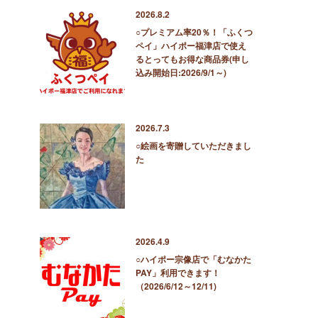
2026.8.2
○プレミアム率20％！「ふくつ
ペイ」ハイポー福津店で使え
るとってもお得な商品券(申し
込み開始日:2026/9/1～)
2026.7.3
○絵画を寄贈していただきまし
た
2026.4.9
○ハイポー宗像店で「むなかた
PAY」利用できます！
（2026/6/12～12/11)