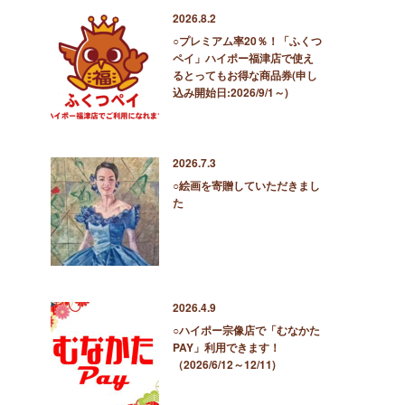
2026.8.2
○プレミアム率20％！「ふくつ
ペイ」ハイポー福津店で使え
るとってもお得な商品券(申し
込み開始日:2026/9/1～)
2026.7.3
○絵画を寄贈していただきまし
た
2026.4.9
○ハイポー宗像店で「むなかた
PAY」利用できます！
（2026/6/12～12/11)