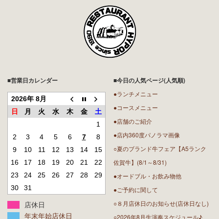
■営業日カレンダー
■今日の人気ページ(人気順)
●ランチメニュー
2026年 8月
●コースメニュー
日
月
火
水
木
金
土
●店舗のご紹介
1
●店内360度パノラマ画像
2
3
4
5
6
7
8
○夏のブランド牛フェア【A5ランク
9
10
11
12
13
14
15
佐賀牛】(8/1～8/31)
16
17
18
19
20
21
22
23
24
25
26
27
28
29
●オードブル・お飲み物他
30
31
●ご予約に関して
○８月店休日のお知らせ(店休日なし)
店休日
年末年始店休日
○2026年8月生演奏スケジュール♪