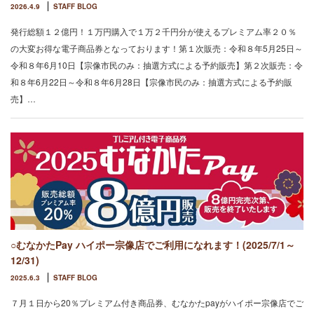
2026.4.9
STAFF BLOG
発行総額１２億円！１万円購入で１万２千円分が使えるプレミアム率２０％
の大変お得な電子商品券となっております！第１次販売：令和８年5月25日～
令和８年6月10日【宗像市民のみ：抽選方式による予約販売】第２次販売：令
和８年6月22日～令和８年6月28日【宗像市民のみ：抽選方式による予約販
売】…
○むなかたPay ハイポー宗像店でご利用になれます！(2025/7/1～
12/31)
2025.6.3
STAFF BLOG
７月１日から20％プレミアム付き商品券、むなかたpayがハイポー宗像店でご