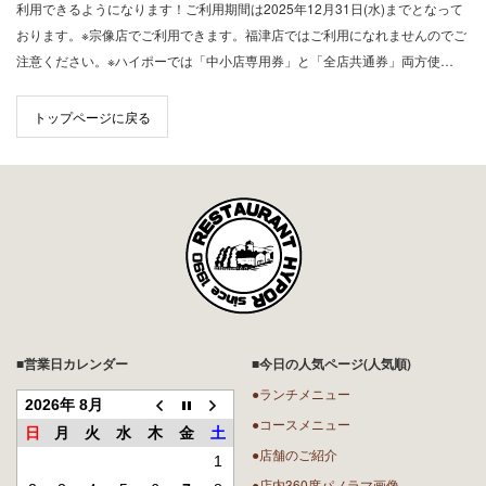
利用できるようになります！ご利用期間は2025年12月31日(水)までとなって
おります。※宗像店でご利用できます。福津店ではご利用になれませんのでご
注意ください。※ハイポーでは「中小店専用券」と「全店共通券」両方使…
トップページに戻る
■営業日カレンダー
■今日の人気ページ(人気順)
●ランチメニュー
2026年 8月
●コースメニュー
日
月
火
水
木
金
土
●店舗のご紹介
1
●店内360度パノラマ画像