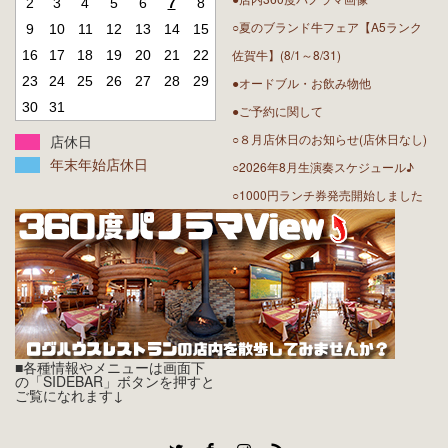
2
3
4
5
6
7
8
○夏のブランド牛フェア【A5ランク
9
10
11
12
13
14
15
佐賀牛】(8/1～8/31)
16
17
18
19
20
21
22
23
24
25
26
27
28
29
●オードブル・お飲み物他
30
31
●ご予約に関して
○８月店休日のお知らせ(店休日なし)
店休日
年末年始店休日
○2026年8月生演奏スケジュール♪
○1000円ランチ券発売開始しました
■各種情報やメニューは画面下
の「SIDEBAR」ボタンを押すと
ご覧になれます↓
Twitter
Facebook
Instagram
RSS