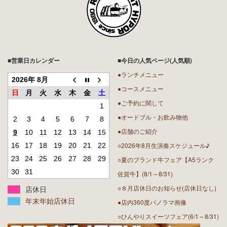
■営業日カレンダー
■今日の人気ページ(人気順)
●ランチメニュー
2026年 8月
●コースメニュー
日
月
火
水
木
金
土
●ご予約に関して
1
●オードブル・お飲み物他
2
3
4
5
6
7
8
●店舗のご紹介
9
10
11
12
13
14
15
○2026年8月生演奏スケジュール♪
16
17
18
19
20
21
22
23
24
25
26
27
28
29
○夏のブランド牛フェア【A5ランク
30
31
佐賀牛】(8/1～8/31)
○８月店休日のお知らせ(店休日なし)
店休日
年末年始店休日
●店内360度パノラマ画像
○ひんやりスイーツフェア(6/1～8/31)