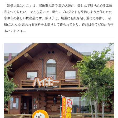
「宗像大島はりこ」は、宗像市大島で 島の人達が、楽しんで取り組める工藝
品をつくりたい。 そんな思いで、新たにプロダクトを発信しようと作られた
宗像市の新しい民藝品です。張り子は、幾重にも紙を貼り重ねて形作り、胡
粉(ごふん)と言われる塗料を上塗りして作られており、作品は全てゼロから作
るハンドメイ…