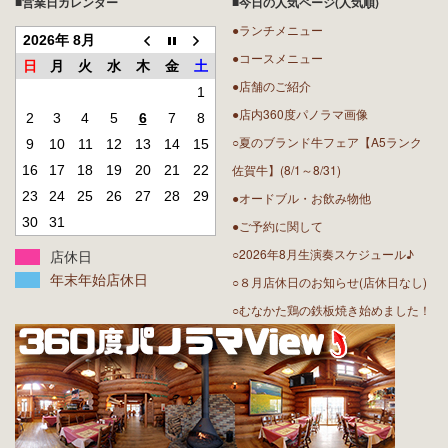
■営業日カレンダー
■今日の人気ページ(人気順)
●ランチメニュー
2026年 8月
●コースメニュー
日
月
火
水
木
金
土
●店舗のご紹介
1
●店内360度パノラマ画像
2
3
4
5
6
7
8
○夏のブランド牛フェア【A5ランク
9
10
11
12
13
14
15
佐賀牛】(8/1～8/31)
16
17
18
19
20
21
22
23
24
25
26
27
28
29
●オードブル・お飲み物他
30
31
●ご予約に関して
○2026年8月生演奏スケジュール♪
店休日
年末年始店休日
○８月店休日のお知らせ(店休日なし)
○むなかた鶏の鉄板焼き始めました！