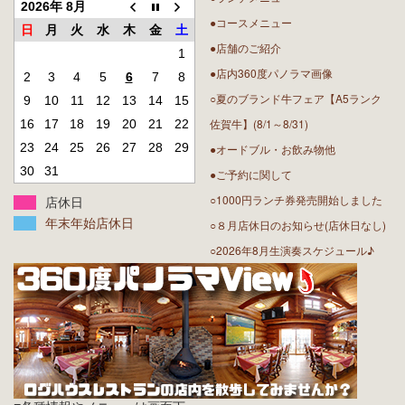
2026年 8月
●コースメニュー
日
月
火
水
木
金
土
●店舗のご紹介
1
●店内360度パノラマ画像
2
3
4
5
6
7
8
○夏のブランド牛フェア【A5ランク
9
10
11
12
13
14
15
佐賀牛】(8/1～8/31)
16
17
18
19
20
21
22
23
24
25
26
27
28
29
●オードブル・お飲み物他
30
31
●ご予約に関して
○1000円ランチ券発売開始しました
店休日
年末年始店休日
○８月店休日のお知らせ(店休日なし)
○2026年8月生演奏スケジュール♪