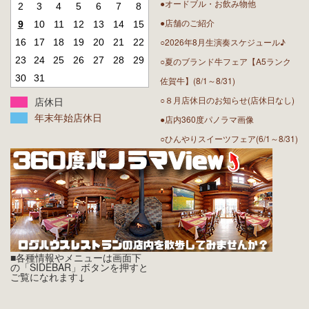
●オードブル・お飲み物他
2
3
4
5
6
7
8
●店舗のご紹介
9
10
11
12
13
14
15
○2026年8月生演奏スケジュール♪
16
17
18
19
20
21
22
23
24
25
26
27
28
29
○夏のブランド牛フェア【A5ランク
30
31
佐賀牛】(8/1～8/31)
○８月店休日のお知らせ(店休日なし)
店休日
年末年始店休日
●店内360度パノラマ画像
○ひんやりスイーツフェア(6/1～8/31)
■各種情報やメニューは画面下
の「SIDEBAR」ボタンを押すと
ご覧になれます↓
Twitter
Facebook
Instagram
RSS