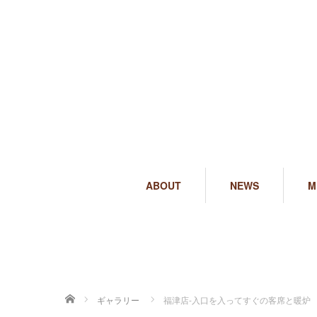
ABOUT
NEWS
M
ホーム
ギャラリー
福津店-入口を入ってすぐの客席と暖炉